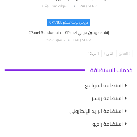
IRAQ SERV
5 سنوات منذ
0
دروس لوحة تحكم CPANEL
إنشاء دومين فرعي CPanel Subdomain – CPanel
IRAQ SERV
5 سنوات منذ
السابق
التالي
1 من 12
خدمات الاستضافة
استضافة المواقع
استضافة ريسلر
استضافة البريد الإلكتروني
استضافة راديو