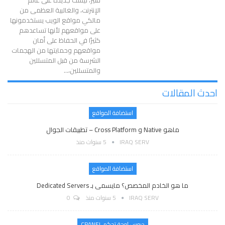
الإنترنت، والغالبية العظمى من
مالكي مواقع الويب يستخدمونها
على مواقعهم لأنها تساعدهم
كثيرًا في الحفاظ على أمان
مواقعهم وحمايتها من الهجمات
الشرسة من قبل المتسللين
والمتسللين،
…
احدث المقالات
استضافة المواقع
ماهو Native و Cross Platform – تطبيقات الجوال
IRAQ SERV
5 سنوات منذ
استضافة المواقع
ما هو الخادم المخصص؟ مايسمى بـ Dedicated Servers
IRAQ SERV
5 سنوات منذ
0
دروس لوحة تحكم CPANEL