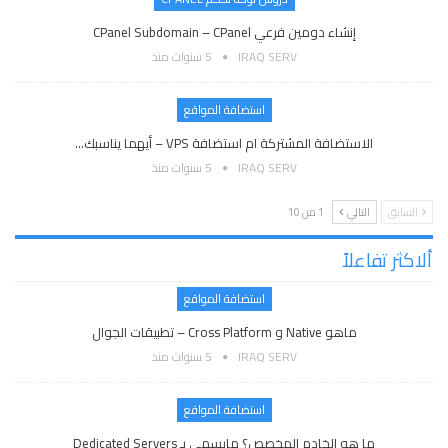
إنشاء دومين فرعي CPanel Subdomain – CPanel
IRAQ SERV
5 سنوات منذ
استضافة المواقع
الاستضافة المشتركة ام استضافة VPS – أيهما يناسبك…
IRAQ SERV
5 سنوات منذ
السابق
التالي
1 من 10
ألاكثر تفاعلاً
استضافة المواقع
ماهو Native و Cross Platform – تطبيقات الجوال
IRAQ SERV
5 سنوات منذ
استضافة المواقع
ما هو الخادم المخصص؟ مايسمى بـ Dedicated Servers