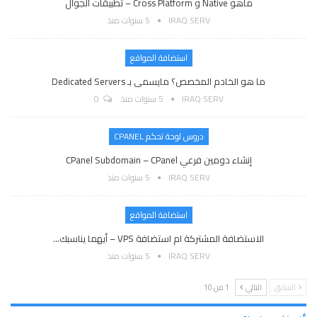
ماهو Native و Cross Platform – تطبيقات الجوال
IRAQ SERV
5 سنوات منذ
استضافة المواقع
ما هو الخادم المخصص؟ مايسمى بـ Dedicated Servers
IRAQ SERV
5 سنوات منذ
0
دروس لوحة تحكم CPANEL
إنشاء دومين فرعي CPanel Subdomain – CPanel
IRAQ SERV
5 سنوات منذ
استضافة المواقع
الاستضافة المشتركة ام استضافة VPS – أيهما يناسبك…
IRAQ SERV
5 سنوات منذ
السابق
التالي
1 من 10