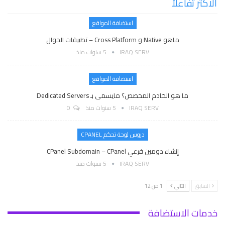
ألاكثر تفاعلاً
استضافة المواقع
ماهو Native و Cross Platform – تطبيقات الجوال
IRAQ SERV
5 سنوات منذ
استضافة المواقع
ما هو الخادم المخصص؟ مايسمى بـ Dedicated Servers
IRAQ SERV
5 سنوات منذ
0
دروس لوحة تحكم CPANEL
إنشاء دومين فرعي CPanel Subdomain – CPanel
IRAQ SERV
5 سنوات منذ
السابق
التالي
1 من 12
خدمات الاستضافة