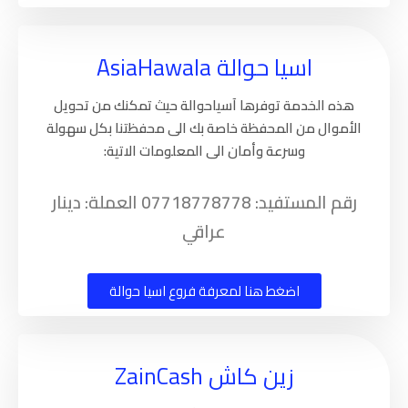
اسيا حوالة AsiaHawala
هذه الخدمة توفرها آسياحوالة حيث تمكنك من تحويل
الأموال من المحفظة خاصة بك الى محفظتنا بكل سهولة
وسرعة وأمان الى المعلومات الاتية:
رقم المستفيد: 07718778778 العملة: دينار
عراقي
اضغط هنا لمعرفة فروع اسيا حوالة
زين كاش ZainCash