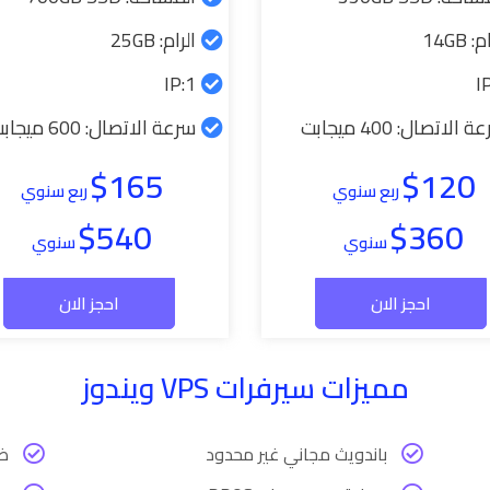
: 14GB
الرام: 25GB
1:IP
 الاتصال: 400 ميجابت
سرعة الاتصال: 600 ميجابت
$165
$120
ربع سنوي
ربع سنوي
$540
$360
سنوي
سنوي
احجز الان
احجز الان
مميزات سيرفرات VPS ويندوز
باندويث مجاني غير محدود
ضم