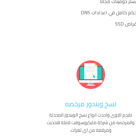
سلر دومينات مجاناً
كم كامل في اعدادات DNS
راص SSD
نسخ ويندوز مرخصه​
نقدم اقوى واحدث انواع نسخ الويندوز المحدثة
والمرخصه من شركة مايكروسوفت قابلة للتحديث
ومرقعة من اي ثغرات.