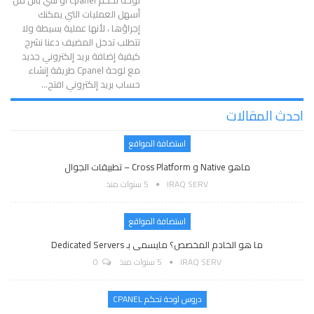
أسهل العمليات التي يمكنك
إجراؤها ، لأنها عملية بسيطة ولا
تتطلب تدخل المضيف دعنا نشرح
كيفية إضافة بريد إلكتروني جديد
مع لوحة Cpanel
طريقة إنشاء
حساب بريد إلكتروني
افتح
…
احدث المقالات
استضافة المواقع
ماهو Native و Cross Platform – تطبيقات الجوال
IRAQ SERV
5 سنوات منذ
استضافة المواقع
ما هو الخادم المخصص؟ مايسمى بـ Dedicated Servers
IRAQ SERV
5 سنوات منذ
0
دروس لوحة تحكم CPANEL