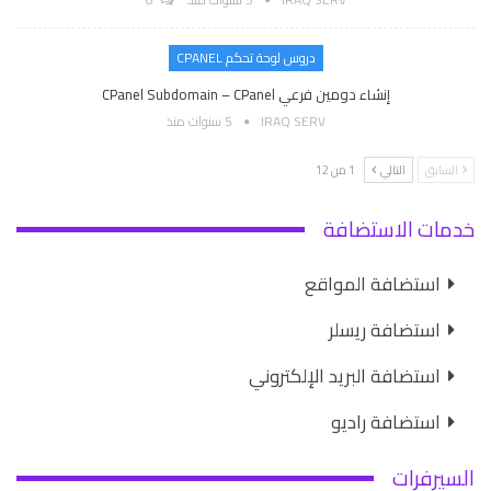
دروس لوحة تحكم CPANEL
إنشاء دومين فرعي CPanel Subdomain – CPanel
IRAQ SERV
5 سنوات منذ
السابق
التالي
1 من 12
خدمات الاستضافة
استضافة المواقع
استضافة ريسلر
استضافة البريد الإلكتروني
استضافة راديو
السيرفرات