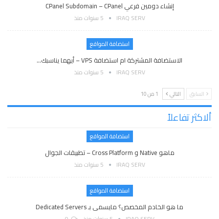
إنشاء دومين فرعي CPanel Subdomain – CPanel
IRAQ SERV
5 سنوات منذ
استضافة المواقع
الاستضافة المشتركة ام استضافة VPS – أيهما يناسبك…
IRAQ SERV
5 سنوات منذ
السابق
التالي
1 من 10
ألاكثر تفاعلاً
استضافة المواقع
ماهو Native و Cross Platform – تطبيقات الجوال
IRAQ SERV
5 سنوات منذ
استضافة المواقع
ما هو الخادم المخصص؟ مايسمى بـ Dedicated Servers
IRAQ SERV
5 سنوات منذ
0