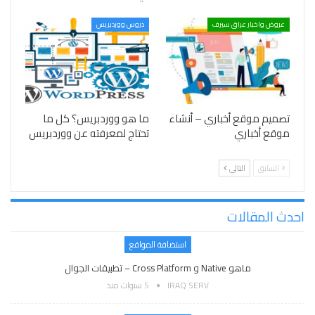
عروض واخبار عراق سيرف
دروس ووردبريس
تصميم موقع أخباري – أنشاء
ما هو ووردبريس؟ كل ما
موقع أخباري
تحتاج لمعرفته عن ووردبريس
السابق
التالي
احدث المقالات
استضافة المواقع
ماهو Native و Cross Platform – تطبيقات الجوال
IRAQ SERV
5 سنوات منذ