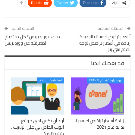
ReddIt
Twitter
Facebook
شارك
المقالة السابقة
المقالة التالية
أسعار ترخيص cPanel الجديدة
ما هو ووردبريس؟ كل ما تحتاج
زيادة في أسعار تراخيص لوحة
لمعرفته عن ووردبريس
تحكم سي بنل
قد يعجبك ايضا
دروس لوحة تحكم CPANEL
استضافة المواقع
زيادة أسعار تراخيص Cpanel
أريد أن يكون لدي موقع
بداية عام 2021
الويب الخاص بي على الإنترنت ،
كيف ذلك ؟