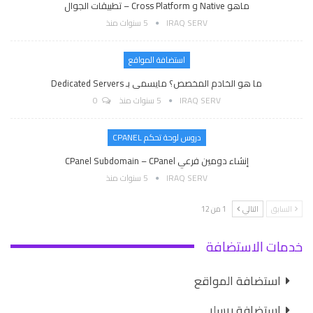
ماهو Native و Cross Platform – تطبيقات الجوال
IRAQ SERV
5 سنوات منذ
استضافة المواقع
ما هو الخادم المخصص؟ مايسمى بـ Dedicated Servers
IRAQ SERV
5 سنوات منذ
0
دروس لوحة تحكم CPANEL
إنشاء دومين فرعي CPanel Subdomain – CPanel
IRAQ SERV
5 سنوات منذ
السابق
التالي
1 من 12
خدمات الاستضافة
استضافة المواقع
استضافة ريسلر