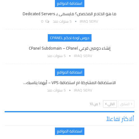
استضافة المواقع
ما هو الخادم المخصص؟ مايسمى بـ Dedicated Servers
IRAQ SERV
5 سنوات منذ
0
دروس لوحة تحكم CPANEL
إنشاء دومين فرعي CPanel Subdomain – CPanel
IRAQ SERV
5 سنوات منذ
استضافة المواقع
الاستضافة المشتركة ام استضافة VPS – أيهما يناسبك…
IRAQ SERV
5 سنوات منذ
السابق
التالي
1 من 10
ألاكثر تفاعلاً
استضافة المواقع