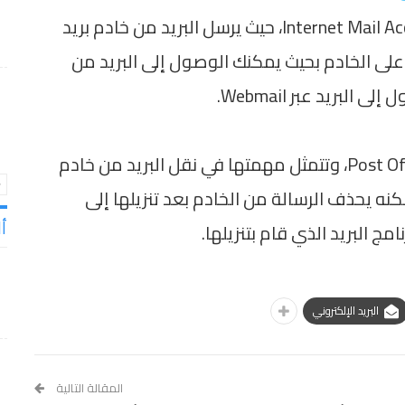
هو بروتوكول اختصار لـ Internet Mail Access Protocol، حيث يرسل البريد من خادم بريد
يد على الخادم بحيث يمكنك الوصول إلى البريد من
البريد عبر Webmail.
هو بروتوكول اختصار لـ Post Office Protocol، وتتمثل مهمتها في نقل البريد من خادم
خاص بك، ولكنه يحذف الرسالة من الخادم بعد تنزيلها إلى
أل
امج البريد الذي قام بتنزيلها.
البريد الإلكتروني
المقالة التالية