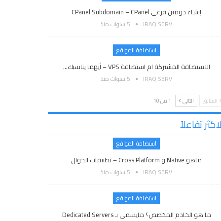
إنشاء دومين فرعي CPanel Subdomain – CPanel
IRAQ SERV
5 سنوات منذ
استضافة المواقع
الاستضافة المشتركة ام استضافة VPS – أيهما يناسبك…
IRAQ SERV
5 سنوات منذ
السابق
التالي
1 من 10
اكثر تفاعلاً
استضافة المواقع
ماهو Native و Cross Platform – تطبيقات الجوال
IRAQ SERV
5 سنوات منذ
استضافة المواقع
ما هو الخادم المخصص؟ مايسمى بـ Dedicated Servers