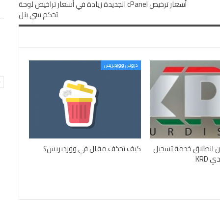
أسعار ترخيص cPanel الجديدة زيادة في أسعار تراخيص لوحة
تحكم سي بنل
دروس ووردبريس
ن انطلاق خدمة تسجيل
كيف تحذف مقال في ووردبريس؟
 KRD