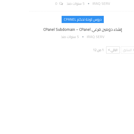
IRAQ SERV
5 سنوات منذ
0
دروس لوحة تحكم CPANEL
إنشاء دومين فرعي CPanel Subdomain – CPanel
IRAQ SERV
5 سنوات منذ
السابق
التالي
1 من 12